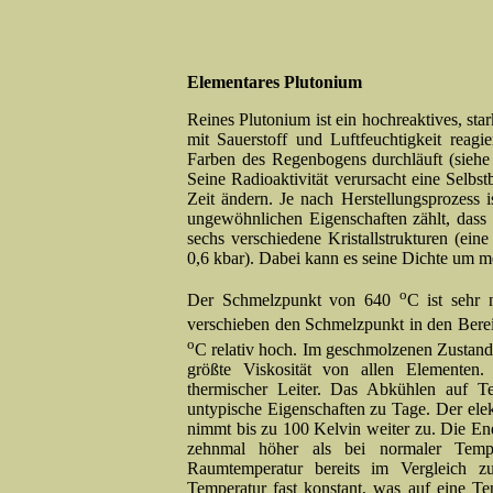
Elementares Plutonium
Reines Plutonium ist ein hochreaktives, star
mit Sauerstoff und Luftfeuchtigkeit reag
Farben des Regenbogens durchläuft (siehe 
Seine Radioaktivität verursacht eine Selbst
Zeit ändern. Je nach Herstellungsprozess
ungewöhnlichen Eigenschaften zählt, dass 
sechs verschiedene Kristallstrukturen (ein
0,6 kbar). Dabei kann es seine Dichte um 
o
Der Schmelzpunkt von 640
C ist sehr
verschieben den Schmelzpunkt in den Bere
o
C relativ hoch. Im geschmolzenen Zustand
größte Viskosität von allen Elementen. 
thermischer Leiter. Das Abkühlen auf Te
untypische Eigenschaften zu Tage. Der elekt
nimmt bis zu 100 Kelvin weiter zu. Die Ene
zehnmal höher als bei normaler Tempera
Raumtemperatur bereits im Vergleich z
Temperatur fast konstant, was auf eine T