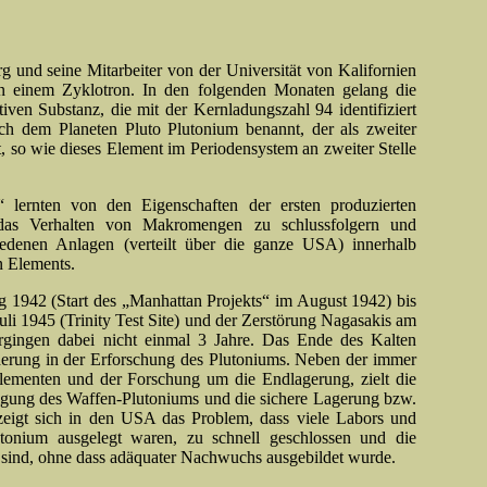
 und seine Mitarbeiter von der Universität von Kalifornien
n einem Zyklotron. In den folgenden Monaten gelang die
tiven Sub­stanz, die mit der Kernladungszahl 94 identifiziert
h dem Planeten Pluto Plutonium benannt, der als zweiter
 so wie dieses Element im Periodensystem an zweiter Stelle
“ lernten von den Eigenschaften der ersten produzierten
das Verhalten von Makromengen zu schlussfolgern und
iedenen Anlagen (verteilt über die ganze USA) innerhalb
n Elements.
 1942 (Start des „Manhattan Projekts“ im August 1942) bis
i 1945 (Trinity Test Site) und der Zerstörung Nagasakis am
gingen dabei nicht einmal 3 Jahre. Das Ende des Kalten
derung in der Erforschung des Plutoniums. Neben der immer
lementen und der Forschung um die Endlagerung, zielt die
igung des Waffen-Plutoniums und die sichere Lagerung bzw.
zeigt sich in den USA das Problem, dass viele Labors und
tonium ausgelegt waren, zu schnell geschlossen und die
 sind, ohne dass adäquater Nachwuchs ausgebildet wurde.