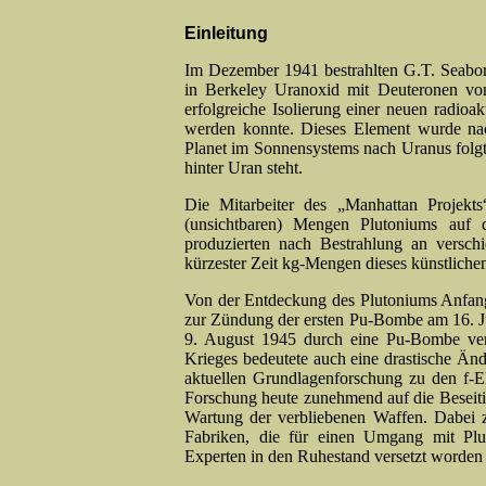
Einleitung
Im Dezember 1941 bestrahlten G.T. Seaborg
in Berkeley Uranoxid mit Deuteronen vo
erfolgreiche Isolierung einer neuen radioak
werden konnte. Dieses Element wurde nac
Planet im Sonnensystems nach Uranus folgt,
hinter Uran steht.
Die Mitarbeiter des „Manhattan Projekts
(unsichtbaren) Mengen Plutoniums auf 
produzierten nach Bestrahlung an versch
kürzester Zeit kg-Mengen dieses künstliche
Von der Entdeckung des Plutoniums Anfang
zur Zündung der ersten Pu-Bombe am 16. Jul
9. August 1945 durch eine Pu-Bombe ver
Krieges bedeutete auch eine drastische Än
aktuellen Grundlagenforschung zu den f-E
Forschung heute zunehmend auf die Beseit
Wartung der verbliebenen Waffen. Dabei 
Fabriken, die für einen Umgang mit Plu
Experten in den Ruhestand versetzt worden