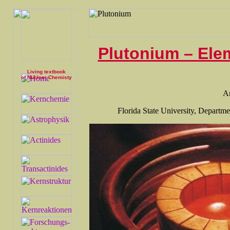
Plutonium – Elem
Living textbook
of Nuclear Chemisty
A
Florida State University, Departm