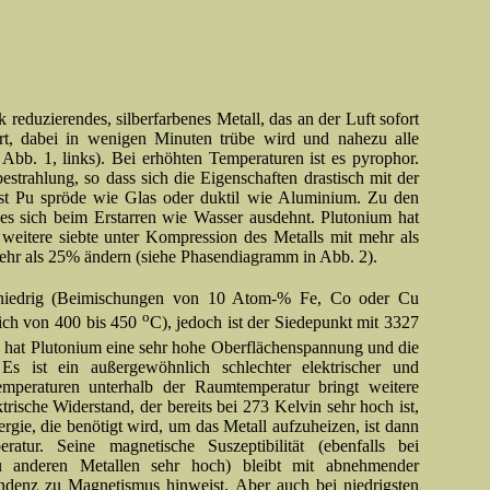
k reduzierendes, silberfarbenes Metall, das an der Luft sofort
iert, dabei in wenigen Minuten trübe wird und nahezu alle
Abb. 1, links). Bei erhöhten Temperaturen ist es pyrophor.
bestrahlung, so dass sich die Eigenschaften drastisch mit der
 ist Pu spröde wie Glas oder duktil wie Aluminium. Zu den
es sich beim Erstarren wie Wasser ausdehnt. Plutonium hat
e weitere siebte unter Kompression des Metalls mit mehr als
mehr als 25% ändern (siehe Phasendiagramm in Abb. 2).
 niedrig (Beimischungen von 10 Atom-% Fe, Co oder Cu
o
ich von 400 bis 450
C), jedoch ist der Siedepunkt mit 3327
 hat Plutonium eine sehr hohe Oberflächenspannung und die
Es ist ein außergewöhnlich schlechter elektrischer und
mperaturen unterhalb der Raumtemperatur bringt weitere
rische Widerstand, der bereits bei 273 Kelvin sehr hoch ist,
rgie, die benötigt wird, um das Metall aufzuheizen, ist dann
tur. Seine magnetische Suszeptibilität (ebenfalls bei
u anderen Metallen sehr hoch) bleibt mit abnehmender
endenz zu Magnetismus hinweist. Aber auch bei niedrigsten