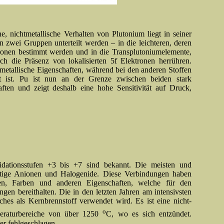
, nichtmetallische Verhalten von Plutonium liegt in seiner
n zwei Gruppen unterteilt werden – in die leichteren, deren
tronen bestimmt werden und in die Transplutoniumelemente,
h die Präsenz von lokalisierten 5f Elektronen herrühren.
 metallische Eigenschaften, während bei den anderen Stoffen
gt ist. Pu ist nun an der Grenze zwischen beiden stark
aften und zeigt deshalb eine hohe Sensitivität auf Druck,
dationsstufen +3 bis +7 sind bekannt. Die meisten und
haltige Anionen und Halogenide. Diese Verbindungen haben
uren, Farben und anderen Eigenschaften, welche für den
en bereithalten. Die in den letzten Jahren am intensivsten
ches als Kernbrennstoff verwendet wird. Es ist eine nicht-
o
peraturbereiche von über 1250
C, wo es sich entzündet.
er fehlgeschlagen.