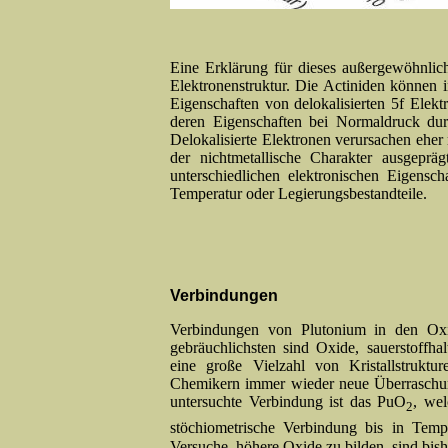
Eine Erklärung für dieses außergewöhnliche
Elektronenstruktur. Die Actiniden können i
Eigenschaften von delokalisierten 5f Elek
deren Eigenschaften bei Normaldruck durc
Delokalisierte Elektronen verursachen eher
der nichtmetallische Charakter ausgeprä
unterschiedlichen elektronischen Eigensch
Temperatur oder Legierungsbestandteile.
Verbindungen
Verbindungen von Plutonium in den Oxi
gebräuchlichsten sind Oxide, sauerstoff
eine große Vielzahl von Kristallstrukt
Chemikern immer wieder neue Über­raschung
untersuchte Verbindung ist das PuO
, wel
2
stöchiometrische Verbindung bis in Tem
Versuche, höhere Oxide zu bilden, sind bish